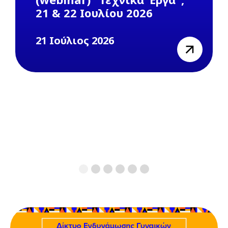
21 & 22 Ιουλίου 2026
21 Ιούλιος 2026
view
1
2
3
4
5
6
Previous
Next