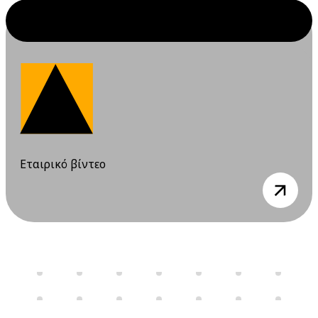
Ιουλίου 2026
10 Ιουλίου 2026
Παρασκευή
12:00 am - 08:00 pm
Διαδικτυακό
Σεμινάριο
(webinar)
"Σχέδιο /
Φάκελος
Ασφάλειας &
Εταιρικό βίντεο
Υγείας", 9 & 10
view
Ιουλίου 2026
16 Ιουλίου 2026
Πέμπτη
06:00 pm - 12:00 am
Διαδικτυακό
Σεμινάριο
(webinar) "Υγεία
και ασφάλεια στα
εργαστήρια" 16 &