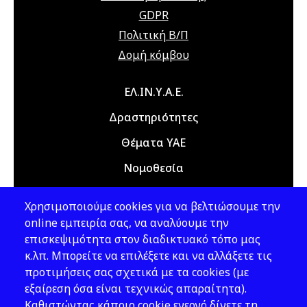
22 Ιουλίου 2026
Τετάρτη
GDPR
12:00 am - 08:00 pm
Διαδικτυακό
Πολιτική Β/Π
Σεμινάριο
Δομή κόμβου
(webinar)
"Τεχνικά Έργα",
Main navigation
ΕΛ.ΙΝ.Υ.Α.Ε.
21 & 22 Ιουλίου
2026
Δραστηριότητες
Θέματα ΥΑΕ
23 Νοεμβρίου 2026
Δευτέρα
Νομοθεσία
09:00 am - 12:00 am
5th Hellenic
Conference on
Εκδόσεις
Occupational
Χρησιμοποιούμε cookies για να βελτιώσουμε την
Νέα - Εκδηλώσεις
Health and
online εμπειρία σας, να αναλύουμε την
Safety, 23 & 24
επισκεψιμότητα στον διαδικτυακό τόπο μας
November 2026,
κ.λπ. Μπορείτε να επιλέξετε και να αλλάξετε τις
Ακολουθήστε μας
Athens, Greece
προτιμήσεις σας σχετικά με τα cookies (με
εξαίρεση όσα είναι τεχνικώς απαραίτητα).
24 Νοεμβρίου 2026
Τρίτη
Καθιστώντας κάποιο cookie ενεργό δίνετε τη