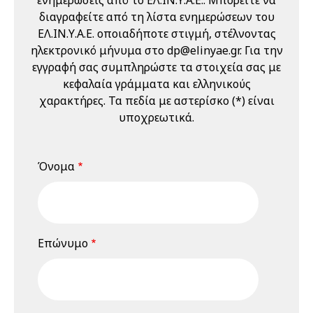
Εργαζομένων
διαγραφείτε από τη λίστα ενημερώσεων του
(Ε.Υ.Α.Ε.)" 21 & 22
ΕΛ.ΙΝ.Υ.Α.Ε. οποιαδήποτε στιγμή, στέλνοντας
Μαΐου 2026
ηλεκτρονικό μήνυμα στο dp@elinyae.gr. Για την
22 Μαΐου 2026
Παρασκευή
εγγραφή σας συμπληρώστε τα στοιχεία σας με
κεφαλαία γράμματα και ελληνικούς
12:00 am - 01:00 pm
Διαδικτυακό
χαρακτήρες. Τα πεδία με αστερίσκο (*) είναι
Σεμινάριο
υποχρεωτικά.
(webinar)
"Εκπαίδευση
Επιτροπών
Όνομα
Υγείας και
Ασφάλειας
Εργαζομένων
(Ε.Υ.Α.Ε.)" 21 & 22
Επώνυμο
Μαΐου 2026
18 Ιουνίου 2026
Πέμπτη
04:00 pm - 12:00 am
Διαδικτυακό