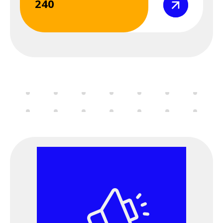
240
Σεμινάριο
(webinar) "Μέσα
Ατομικής
Προστασίας" 7 &
8 Μαΐου 2026
8 Μαΐου 2026
Παρασκευή
12:00 am - 09:00 pm
Διαδικτυακό
Σεμινάριο
(webinar) "Μέσα
Ατομικής
Προστασίας" 7 &
8 Μαΐου 2026
11 Μαΐου 2026
Δευτέρα
06:00 pm - 09:00 pm
Εκδήλωση
ΕΛ.ΙΝ.Υ.Α.Ε. - Παν.
Ιωαννίνων -