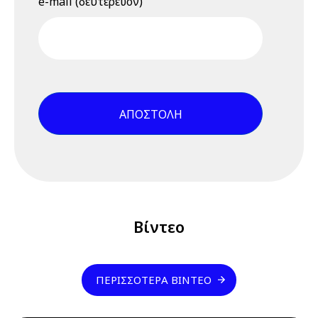
e-mail (δευτερεύον)
Πράσινη
Μετάβαση και οι
νέοι
επαγγελματικοί
κίνδυνοι, 23
Ιουνίου 2026,
15.00 - 15.45 -
Βίντεο
εκδήλωσης
9 Ιουλίου 2026
Πέμπτη
04:00 pm - 12:00 am
Διαδικτυακό
Σεμινάριο
Βίντεο
(webinar)
"Σχέδιο /
Φάκελος
ΠΕΡΙΣΣΌΤΕΡΑ ΒΊΝΤΕΟ
Ασφάλειας &
Υγείας", 9 & 10