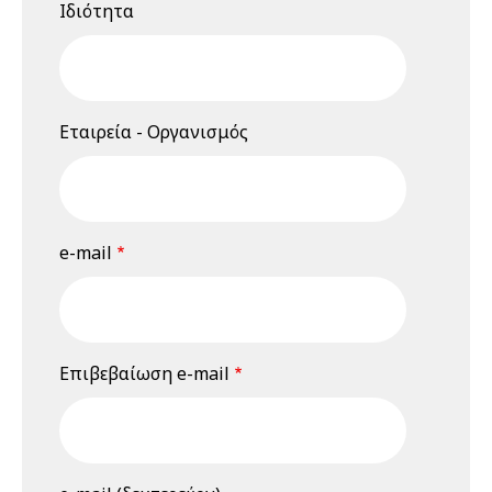
Ιδιότητα
Σεμινάριο
(webinar)
"Εκτίμηση
Επαγγελματικού
Κινδύνου", 18 &
Εταιρεία - Οργανισμός
19 Ιουνίου 2026
19 Ιουνίου 2026
Παρασκευή
12:00 am - 08:00 pm
Διαδικτυακό
e-mail
Σεμινάριο
(webinar)
"Εκτίμηση
Επαγγελματικού
Κινδύνου", 18 &
Επιβεβαίωση e-mail
19 Ιουνίου 2026
23 Ιουνίου 2026
Τρίτη
03:00 pm - 03:45 pm
3rd Webinar: Η