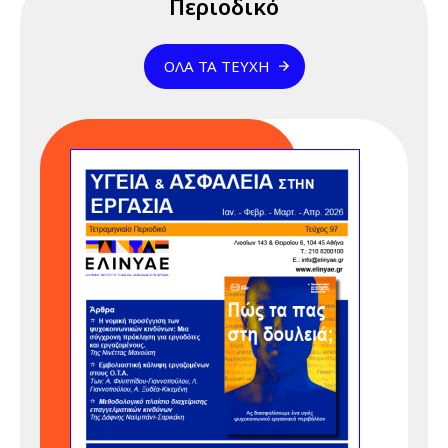
Περιοδικό
καθοδήγηση
ομάδας", 15 & 17
ΌΛΑ ΤΑ ΤΕΎΧΗ
Απριλίου 2026
17 Απριλίου 2026
Παρασκευή
12:00 am - 07:00 pm
Διαδικτυακό
Σεμινάριο
(webinar)
"Αποτελεσματική
καθοδήγηση
ομάδας", 15 & 17
Απριλίου 2026
23 Απριλίου 2026
Πέμπτη
05:00 pm - 12:00 am
Διαδικτυακό
Σεμινάριο
(webinar)
"Κανονισμός