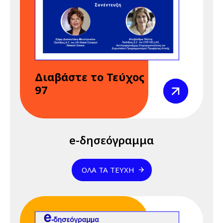
REACH" 23 & 24
Απριλίου 2026
24 Απριλίου 2026
Παρασκευή
12:00 am - 09:00 pm
Διαδικτυακό
Διαβάστε το Τεύχος
Σεμινάριο
Προβολή
97
(webinar)
"Κανονισμός
REACH" 23 & 24
Απριλίου 2026
e-δησεόγραμμα
28 Απριλίου 2026
Τρίτη
01:01 am - 12:00 pm
28 Απριλίου -
ΌΛΑ ΤΑ ΤΕΎΧΗ
Παγκόσμια
Ημέρα για την
Ασφάλεια και την
Υγεία στην