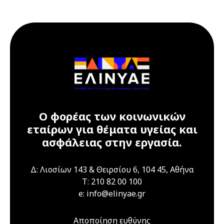
17 Ιουλίου 2026
17 Ιουλίου 2026
Παρασκευή
12:00 am - 09:00 pm
Διαδικτυακό
Σεμινάριο
(webinar) "Υγεία
και ασφάλεια στα
εργαστήρια" 16 &
17 Ιουλίου 2026
Ο φορέας των κοινωνικών
εταίρων για θέματα υγείας και
21 Ιουλίου 2026
Τρίτη
ασφάλειας στην εργασία.
04:00 pm - 12:00 am
Διαδικτυακό
Σεμινάριο
Δ: Λιοσίων 143 & Θειρσίου 6, 104 45, Αθήνα
(webinar)
T: 210 82 00 100
"Τεχνικά Έργα",
e: info@elinyae.gr
21 & 22 Ιουλίου
2026
Αποποίηση ευθύνης