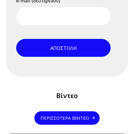
e-mail (δευτερεύον)
Πράσινη
Μετάβαση και οι
νέοι
επαγγελματικοί
κίνδυνοι, 23
Ιουνίου 2026,
15.00 - 15.45 -
Βίντεο
εκδήλωσης
9 Ιουλίου 2026
Πέμπτη
04:00 pm - 12:00 am
Διαδικτυακό
Σεμινάριο
Βίντεο
(webinar)
"Σχέδιο /
Φάκελος
ΠΕΡΙΣΣΌΤΕΡΑ ΒΊΝΤΕΟ
Ασφάλειας &
Υγείας", 9 & 10