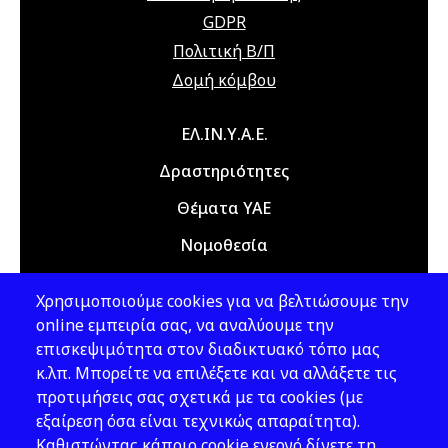
22 Ιουλίου 2026
Τετάρτη
GDPR
12:00 am - 08:00 pm
Διαδικτυακό
Πολιτική Β/Π
Σεμινάριο
Δομή κόμβου
(webinar)
"Τεχνικά Έργα",
Main navigation
ΕΛ.ΙΝ.Υ.Α.Ε.
21 & 22 Ιουλίου
2026
Δραστηριότητες
Θέματα ΥΑΕ
23 Νοεμβρίου 2026
Δευτέρα
Νομοθεσία
09:00 am - 12:00 am
5th Hellenic
Conference on
Εκδόσεις
Occupational
Χρησιμοποιούμε cookies για να βελτιώσουμε την
Νέα - Εκδηλώσεις
Health and
online εμπειρία σας, να αναλύουμε την
Safety, 23 & 24
επισκεψιμότητα στον διαδικτυακό τόπο μας
November 2026,
κ.λπ. Μπορείτε να επιλέξετε και να αλλάξετε τις
Ακολουθήστε μας
Athens, Greece
προτιμήσεις σας σχετικά με τα cookies (με
εξαίρεση όσα είναι τεχνικώς απαραίτητα).
24 Νοεμβρίου 2026
Τρίτη
Καθιστώντας κάποιο cookie ενεργό δίνετε τη