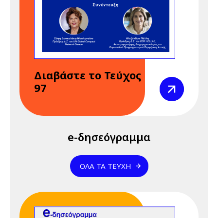
REACH" 23 & 24
Απριλίου 2026
24 Απριλίου 2026
Παρασκευή
12:00 am - 09:00 pm
Διαδικτυακό
Διαβάστε το Τεύχος
Σεμινάριο
Προβολή
97
(webinar)
"Κανονισμός
REACH" 23 & 24
Απριλίου 2026
e-δησεόγραμμα
28 Απριλίου 2026
Τρίτη
01:01 am - 12:00 pm
28 Απριλίου -
ΌΛΑ ΤΑ ΤΕΎΧΗ
Παγκόσμια
Ημέρα για την
Ασφάλεια και την
Υγεία στην