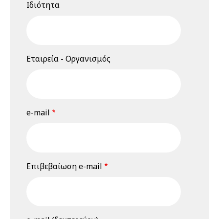
Ιδιότητα
Σεμινάριο
(webinar)
"Εκτίμηση
Επαγγελματικού
Κινδύνου", 18 &
Εταιρεία - Οργανισμός
19 Ιουνίου 2026
19 Ιουνίου 2026
Παρασκευή
12:00 am - 08:00 pm
Διαδικτυακό
e-mail
Σεμινάριο
(webinar)
"Εκτίμηση
Επαγγελματικού
Κινδύνου", 18 &
Επιβεβαίωση e-mail
19 Ιουνίου 2026
23 Ιουνίου 2026
Τρίτη
03:00 pm - 03:45 pm
3rd Webinar: Η