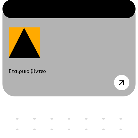
Ιουλίου 2026
10 Ιουλίου 2026
Παρασκευή
12:00 am - 08:00 pm
Διαδικτυακό
Σεμινάριο
(webinar)
"Σχέδιο /
Φάκελος
Ασφάλειας &
Εταιρικό βίντεο
Υγείας", 9 & 10
view
Ιουλίου 2026
16 Ιουλίου 2026
Πέμπτη
06:00 pm - 12:00 am
Διαδικτυακό
Σεμινάριο
(webinar) "Υγεία
και ασφάλεια στα
εργαστήρια" 16 &