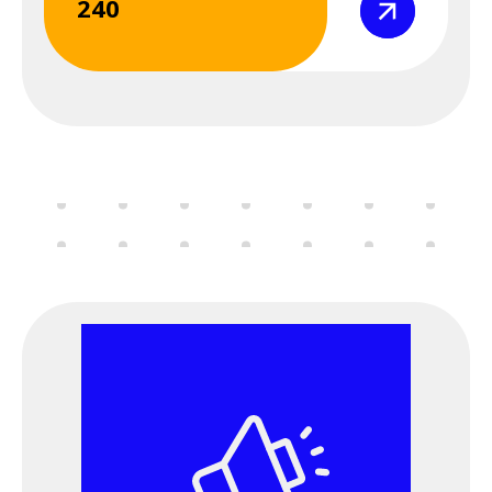
240
Σεμινάριο
(webinar) "Μέσα
Ατομικής
Προστασίας" 7 &
8 Μαΐου 2026
8 Μαΐου 2026
Παρασκευή
12:00 am - 09:00 pm
Διαδικτυακό
Σεμινάριο
(webinar) "Μέσα
Ατομικής
Προστασίας" 7 &
8 Μαΐου 2026
11 Μαΐου 2026
Δευτέρα
06:00 pm - 09:00 pm
Εκδήλωση
ΕΛ.ΙΝ.Υ.Α.Ε. - Παν.
Ιωαννίνων -