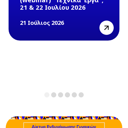
21 & 22 Ιουλίου 2026
21 Ιούλιος 2026
view
1
2
3
4
5
6
Previous
Next