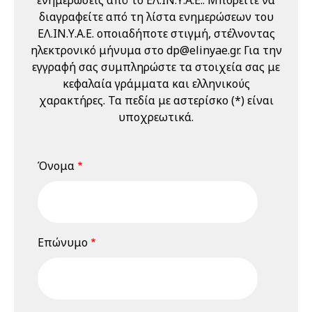
Εργαζομένων
διαγραφείτε από τη λίστα ενημερώσεων του
(Ε.Υ.Α.Ε.)" 21 & 22
ΕΛ.ΙΝ.Υ.Α.Ε. οποιαδήποτε στιγμή, στέλνοντας
Μαΐου 2026
ηλεκτρονικό μήνυμα στο dp@elinyae.gr. Για την
22 Μαΐου 2026
Παρασκευή
εγγραφή σας συμπληρώστε τα στοιχεία σας με
κεφαλαία γράμματα και ελληνικούς
12:00 am - 01:00 pm
Διαδικτυακό
χαρακτήρες. Τα πεδία με αστερίσκο (*) είναι
Σεμινάριο
υποχρεωτικά.
(webinar)
"Εκπαίδευση
Επιτροπών
Όνομα
Υγείας και
Ασφάλειας
Εργαζομένων
(Ε.Υ.Α.Ε.)" 21 & 22
Επώνυμο
Μαΐου 2026
18 Ιουνίου 2026
Πέμπτη
04:00 pm - 12:00 am
Διαδικτυακό