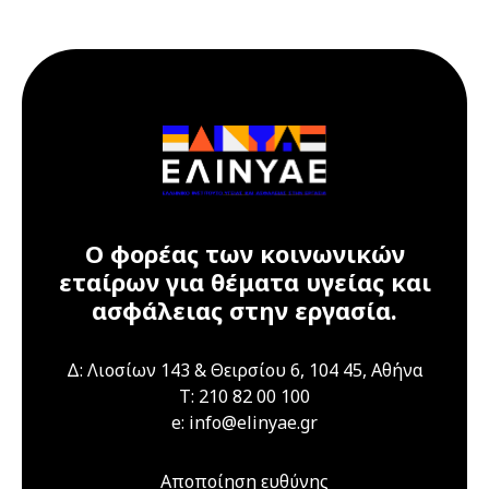
17 Ιουλίου 2026
17 Ιουλίου 2026
Παρασκευή
12:00 am - 09:00 pm
Διαδικτυακό
Σεμινάριο
(webinar) "Υγεία
και ασφάλεια στα
εργαστήρια" 16 &
17 Ιουλίου 2026
Ο φορέας των κοινωνικών
εταίρων για θέματα υγείας και
21 Ιουλίου 2026
Τρίτη
ασφάλειας στην εργασία.
04:00 pm - 12:00 am
Διαδικτυακό
Σεμινάριο
Δ: Λιοσίων 143 & Θειρσίου 6, 104 45, Αθήνα
(webinar)
T: 210 82 00 100
"Τεχνικά Έργα",
e: info@elinyae.gr
21 & 22 Ιουλίου
2026
Αποποίηση ευθύνης