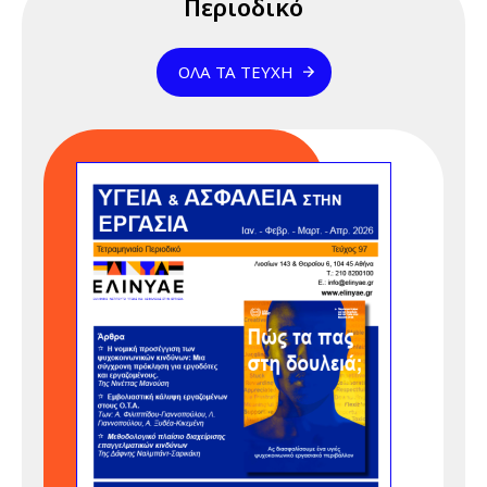
Περιοδικό
καθοδήγηση
ομάδας", 15 & 17
ΌΛΑ ΤΑ ΤΕΎΧΗ
Απριλίου 2026
17 Απριλίου 2026
Παρασκευή
12:00 am - 07:00 pm
Διαδικτυακό
Σεμινάριο
(webinar)
"Αποτελεσματική
καθοδήγηση
ομάδας", 15 & 17
Απριλίου 2026
23 Απριλίου 2026
Πέμπτη
05:00 pm - 12:00 am
Διαδικτυακό
Σεμινάριο
(webinar)
"Κανονισμός